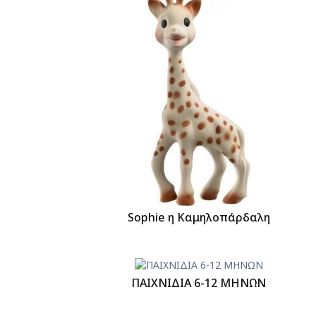
Sophie η Καμηλοπάρδαλη
ΠΑΙΧΝΙΔΙΑ 6-12 ΜΗΝΩΝ