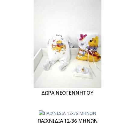
ΔΩΡΑ ΝΕΟΓΕΝΝΗΤΟΥ
ΠΑΙΧΝΙΔΙΑ 12-36 ΜΗΝΩΝ