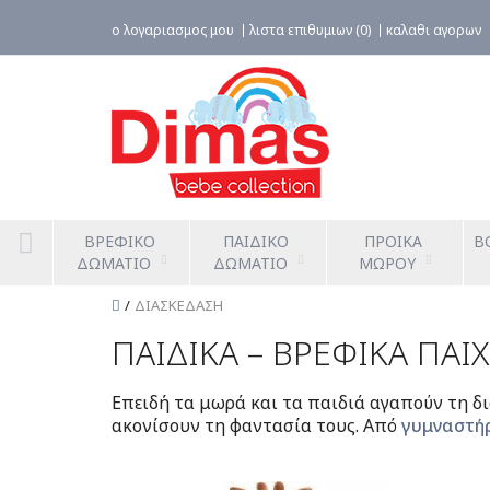
ο λογαριασμος μου
λιστα επιθυμιων (0)
καλαθι αγορων
ΒΡΕΦΙΚΟ 
ΠΑΙΔΙΚΟ 
ΠΡΟΙΚΑ 
Β
ΔΩΜΑΤΙΟ
ΔΩΜΑΤΙΟ
ΜΩΡΟΥ
ΔΙΑΣΚΕΔΑΣΗ
ΠΑΙΔΙΚΆ – ΒΡΕΦΙΚΆ ΠΑΙ
Επειδή τα μωρά και τα παιδιά αγαπούν τη δ
ακονίσουν τη φαντασία τους. Από
γυμναστή