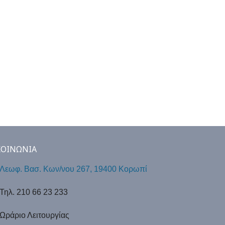
ΚΟΙΝΩΝΙΑ
Λεωφ. Βασ. Κων/νου 267, 19400 Κορωπί
Τηλ. 210 66 23 233
Ωράριο Λειτουργίας