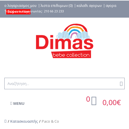
ο λογαριασμος μου
λιστα επιθυμιων (0)
καλαθι αγορων
αγορα
δωροεπιταγη
0
0,00€
MENU
Κατασκευαστής
Paco & Co