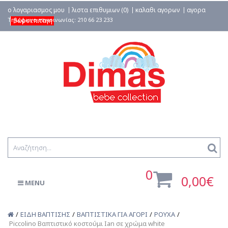
ο λογαριασμος μου
λιστα επιθυμιων (0)
καλαθι αγορων
αγορα
δωροεπιταγη
0
0,00€
MENU
ΕΙΔΗ ΒΑΠΤΙΣΗΣ
ΒΑΠΤΙΣΤΙΚΑ ΓΙΑ ΑΓΟΡΙ
ΡΟΥΧΑ
Piccolino Βαπτιστικό κοστούμι Ian σε χρώμα white