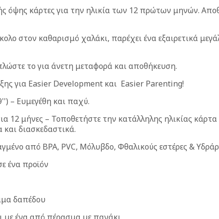
ής όψης κάρτες για την ηλικία των 12 πρώτων μηνών. Απ
κολο στον καθαρισμό χαλάκι, παρέχει ένα εξαιρετικά μεγά
λώστε το για άνετη μεταφορά και αποθήκευση.
ης για Easier Development και Easier Parenting!
'') – Ευμεγέθη και παχύ.
για 12 μήνες – Τοποθετήστε την κατάλληλης ηλικίας κάρτ
α και διασκεδαστικά.
αγμένο από BPA, PVC, Μόλυβδο, Φθαλικούς εστέρες & Yδρά
σε ένα προϊόν
υμμα δαπέδου
ι με ένα από πέρασμα με πανάκι