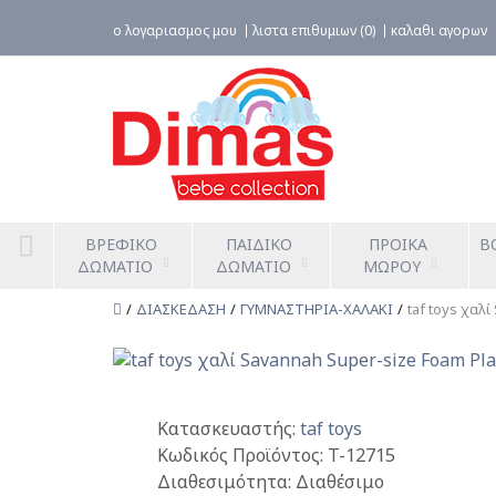
ο λογαριασμος μου
λιστα επιθυμιων (0)
καλαθι αγορων
ΒΡΕΦΙΚΟ 
ΠΑΙΔΙΚΟ 
ΠΡΟΙΚΑ 
Β
ΔΩΜΑΤΙΟ
ΔΩΜΑΤΙΟ
ΜΩΡΟΥ
ΔΙΑΣΚΕΔΑΣΗ
ΓΥΜΝΑΣΤΗΡΙΑ-ΧΑΛΑΚΙ
taf toys χαλ
Κατασκευαστής:
taf toys
Κωδικός Προϊόντος:
T-12715
Διαθεσιμότητα:
Διαθέσιμο