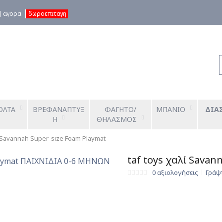
αγορα
δωροεπιταγη
ΟΛΤΑ
ΒΡΕΦΑΝΑΠΤΥΞ
ΦΑΓΗΤΟ/
ΜΠΑΝΙΟ
ΔΙΑ
Η
ΘΗΛΑΣΜΟΣ
ί Savannah Super-size Foam Playmat
taf toys χαλί Sava
0 αξιολογήσεις
Γράψ