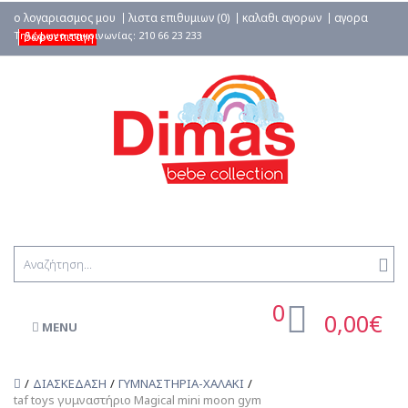
ο λογαριασμος μου
λιστα επιθυμιων (0)
καλαθι αγορων
αγορα
δωροεπιταγη
0
0,00€
MENU
ΔΙΑΣΚΕΔΑΣΗ
ΓΥΜΝΑΣΤΗΡΙΑ-ΧΑΛΑΚΙ
taf toys γυμναστήριο Magical mini moon gym