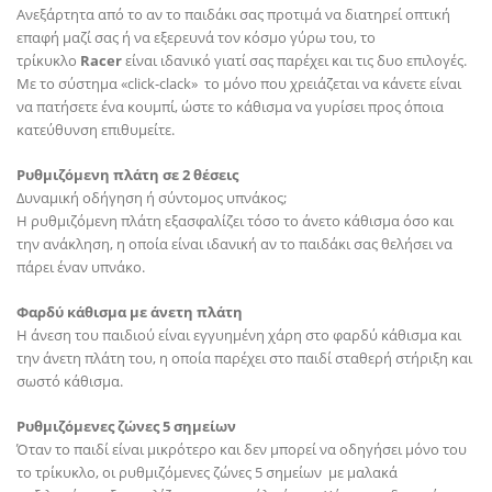
Ανεξάρτητα από το αν το παιδάκι σας προτιμά να διατηρεί οπτική
επαφή μαζί σας ή να εξερευνά τον κόσμο γύρω του, το
τρίκυκλο
Racer
είναι ιδανικό γιατί σας παρέχει και τις δυο επιλογές.
Με το σύστημα «click-clack» το μόνο που χρειάζεται να κάνετε είναι
να πατήσετε ένα κουμπί, ώστε το κάθισμα να γυρίσει προς όποια
κατεύθυνση επιθυμείτε.
Ρυθμιζόμενη πλάτη σε 2 θέσεις
Δυναμική οδήγηση ή σύντομος υπνάκος;
Η ρυθμιζόμενη πλάτη εξασφαλίζει τόσο το άνετο κάθισμα όσο και
την ανάκληση, η οποία είναι ιδανική αν το παιδάκι σας θελήσει να
πάρει έναν υπνάκο.
Φαρδύ κάθισμα με άνετη πλάτη
Η άνεση του παιδιού είναι εγγυημένη χάρη στο φαρδύ κάθισμα και
την άνετη πλάτη του, η οποία παρέχει στο παιδί σταθερή στήριξη και
σωστό κάθισμα.
Ρυθμιζόμενες ζώνες 5 σημείων
Όταν το παιδί είναι μικρότερο και δεν μπορεί να οδηγήσει μόνο του
το τρίκυκλο, οι ρυθμιζόμενες ζώνες 5 σημείων με μαλακά