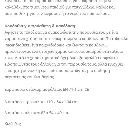
Συνοδεύεται από πρακτικό καλαθάκι για μικροαντικείμενα,
καλαθάκι στο τιμόνι του παιδιού για παιχνιδάκια, καθώς και
ποτηροθήκη για τον καφέ σας ή το νερό του παιδιού σας.
Κουδούνι για πρόσθετη διασκέδαση:
Αφήστε το παιδί σας να ανακοινώσει την παρουσία του με ένα
χαρούμενο χτύπημα του ενσωματωμένου κουδουνιού. Το τρίκυκλο
Racer διαθέτει ένα παιχνιδιάρικο και ζωντανό κουδούνι,
προσθέτοντας ένα στοιχείο χαράς και ενθουσιασμού στα ταξίδια
τους. Αυτό το χαρακτηριστικό όχι μόνο εξασφαλίζει ασφάλεια
ειδοποιώντας τους άλλους για την παρουσία τους, αλλά ενισχύει
επίσης τη συνολική εμπειρία, πυροδοτώντας μια αίσθηση
περιπέτειας και ελευθερίας.
Ευρωπαϊκά στάνταρ ασφάλειας ΕΝ 71-1,2,3 CE
Διαστάσεις τρίκυκλου: 110 x 54 x 104 cm
Διαστάσεις κλειστό: 83 x 54 x 49 cm
Κιλά :9kg