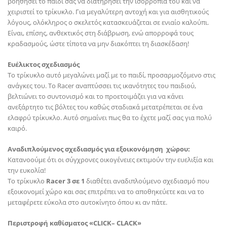
βοηθήσει το παιδί σας να διατηρήσει την ισορροπία του και να
χειριστεί το τρίκυκλο. Για μεγαλύτερη αντοχή και για αισθητικούς
λόγους, ολόκληρος ο σκελετός κατασκευάζεται σε ενιαίο καλούπι.
Είναι, επίσης, ανθεκτικός στη διάβρωση, ενώ απορροφά τους
κραδασμούς, ώστε τίποτα να μην διακόπτει τη διασκέδαση!
Ευέλικτος σχεδιασμός
Το τρίκυκλο αυτό μεγαλώνει μαζί με το παιδί, προσαρμοζόμενο στις
ανάγκες του. Το Racer αναπτύσσει τις ικανότητες του παιδιού,
βελτιώνει το συντονισμό και το προετοιμάζει για να κάνει
ανεξάρτητο τις βόλτες του καθώς σταδιακά μετατρέπεται σε ένα
ελαφρύ τρίκυκλο. Αυτό σημαίνει πως θα το έχετε μαζί σας για πολύ
καιρό.
Αναδιπλούμενος σχεδιασμός για εξοικονόμηση χώρου:
Κατανοούμε ότι οι σύγχρονες οικογένειες εκτιμούν την ευελιξία και
την ευκολία!
Το τρίκυκλο
Racer 3 σε 1
διαθέτει αναδιπλούμενο σχεδιασμό που
εξοικονομεί χώρο και σας επιτρέπει να το αποθηκεύετε και να το
μεταφέρετε εύκολα στο αυτοκίνητο όπου κι αν πάτε.
Περιστροφή καθίσματος «CLIC
K
–
CLACK
»