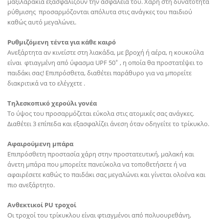
μαξιλαράκια εξασφαλίζουν την ασφάλειά του. Χάρη στη δυνατότητα
ρύθμισης προσαρμόζονται απόλυτα στις ανάγκες του παιδιού
καθώς αυτό μεγαλώνει.
Ρυθμιζόμενη τέντα για κάθε καιρό
Ανεξάρτητα αν κινείστε στη λιακάδα, με βροχή ή αέρα, η κουκούλα
+
είναι φτιαγμένη από ύφασμα UPF 50
, η οποία θα προστατέψει το
παιδάκι σας! Επιπρόσθετα, διαθέτει παράθυρο για να μπορείτε
διακριτικά να το ελέγχετε .
Τηλεσκοπικό χερούλι γονέα
Το ύψος του προσαρμόζεται εύκολα στις ατομικές σας ανάγκες.
Διαθέτει 3 επίπεδα και εξασφαλίζει άνεση όταν οδηγείτε το τρίκυκλο.
Αφαιρούμενη μπάρα
Επιπρόσθετη προστασία χάρη στην προστατευτική, μαλακή και
άνετη μπάρα που μπορείτε πανεύκολα να τοποθετήσετε ή να
αφαιρέσετε καθώς το παιδάκι σας μεγαλώνει και γίνεται ολοένα και
πιο ανεξάρτητο.
Ανθεκτικοί PU τροχοί
Οι τροχοί του τρίκυκλου είναι φτιαγμένοι από πολυουρεθάνη,