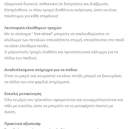
εξαιρετικά δυνατοί, ανθεκτικοί σε διατρήσεις και διάβρωση.
Επιπρόσθετα, οι πίσω τροχοί διαθέτουν ανάρτηση, ώστε να είναι
πανέτοιμοι για κάθε επιφάνεια!
Λειτουργία ελεύθερων τροχών
Με το σύστημα “ free wheel” μπορείτε να απελευθερώσετε το
κλείδωμα των πεταλιών οποιαδήποτε στιγμή, επιτρέποντας στο παιδί
να κάνει ελεύθερα πετάλι.
Ο μπροστινός τροχός διαθέτει και προστατευτικό κάλυμμα για τα
πόδια του παιδιού.
Αναδιπλούμενο στήριγμα για τα πόδια:
Όταν το μικρό σας κουραστεί να κάνει πετάλι μπορεί να ξεκουράσει
τα πόδια του στα φαρδιά στηρίγματα.
Εύκολη μετακίνηση
Όλα τα μέρη του τρίκυκλου αφαιρούνται και συναρμολογούνται και
πάλι με ευκολία, ώστε να μπορείτε να το μεταφέρετε παντού με
άνεση.
Πρακτικά αξεσουάρ